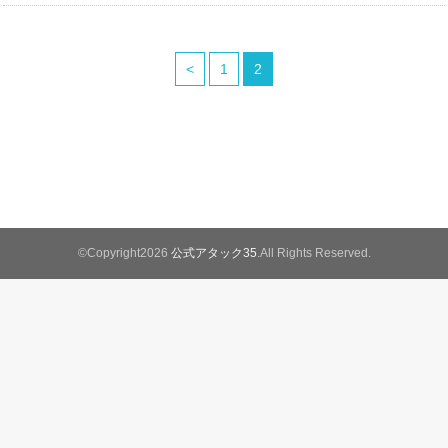
<
1
2
©Copyright2026
公式アタック35
.All Rights Reserved.