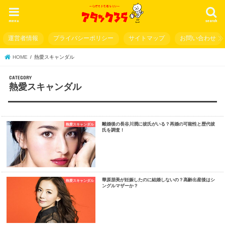
menu
search
運営者情報
プライバシーポリシー
サイトマップ
お問い合わせ
HOME
熱愛スキャンダル
熱愛スキャンダル
離婚後の長谷川潤に彼氏がいる？再婚の可能性と歴代彼
熱愛スキャンダル
氏を調査！
華原朋美が妊娠したのに結婚しないの？高齢出産後はシ
熱愛スキャンダル
ングルマザーか？